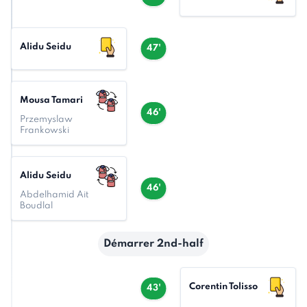
Alidu Seidu
47'
Mousa Tamari
46'
Przemyslaw
Frankowski
Alidu Seidu
46'
Abdelhamid Ait
Boudlal
Démarrer 2nd-half
Corentin Tolisso
43'