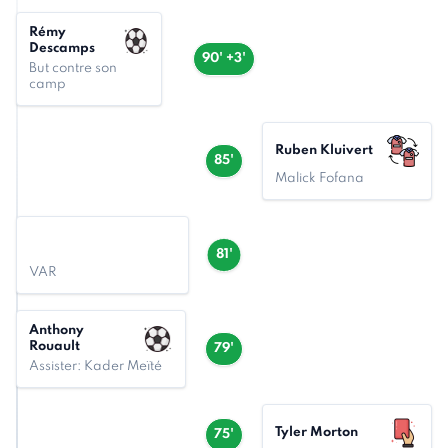
Rémy
Descamps
90' +3'
But contre son
camp
Ruben Kluivert
85'
Malick Fofana
81'
VAR
Anthony
Rouault
79'
Assister: Kader Meïté
Tyler Morton
75'