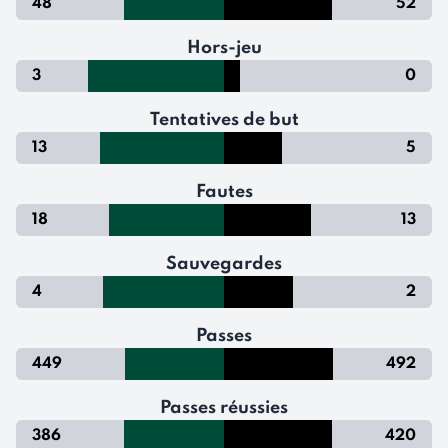
48
52
Hors-jeu
3
0
Tentatives de but
13
5
Fautes
18
13
Sauvegardes
4
2
Passes
449
492
Passes réussies
386
420