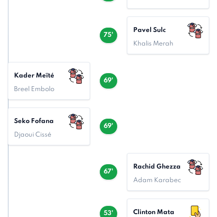
Pavel Sulc
75'
Khalis Merah
Kader Meïté
69'
Breel Embolo
Seko Fofana
69'
Djaoui Cissé
Rachid Ghezza
67'
Adam Karabec
Clinton Mata
53'