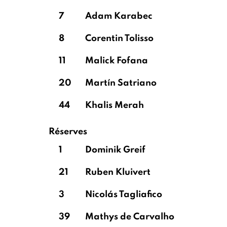
7
Adam Karabec
8
Corentin Tolisso
11
Malick Fofana
20
Martín Satriano
44
Khalis Merah
Réserves
1
Dominik Greif
21
Ruben Kluivert
3
Nicolás Tagliafico
39
Mathys de Carvalho