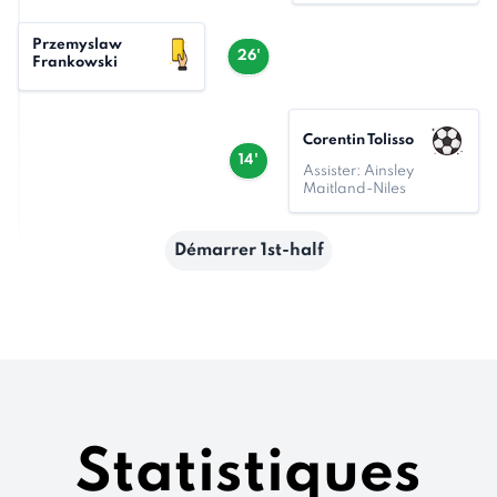
Przemyslaw
26'
Frankowski
Corentin Tolisso
14'
Assister: Ainsley
Maitland-Niles
Démarrer 1st-half
Statistiques