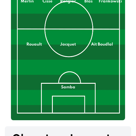
Merlin
Cisse
Rongier
Blas
Frankowski
Rouault
Jacquet
Ait Boudlal
Samba