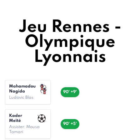
Jeu Rennes -
Olympique
Lyonnais
Mahamadou
Nagida
90' +9'
Ludovic Blas
Kader
Meïté
90' +5'
Assister: Mousa
Tamari