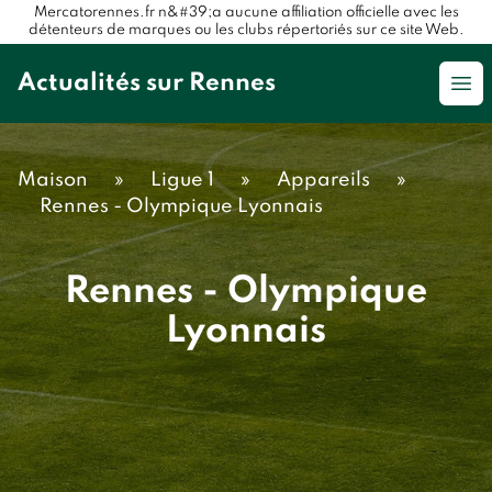
Mercatorennes.fr n&#39;a aucune affiliation officielle avec les
détenteurs de marques ou les clubs répertoriés sur ce site Web.
Actualités sur Rennes
Op
Maison
»
Ligue 1
»
Appareils
»
Rennes - Olympique Lyonnais
Rennes - Olympique
Lyonnais