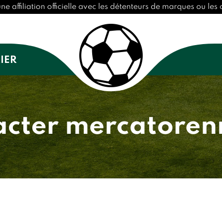
affiliation officielle avec les détenteurs de marques ou les c
IER
cter mercatoren