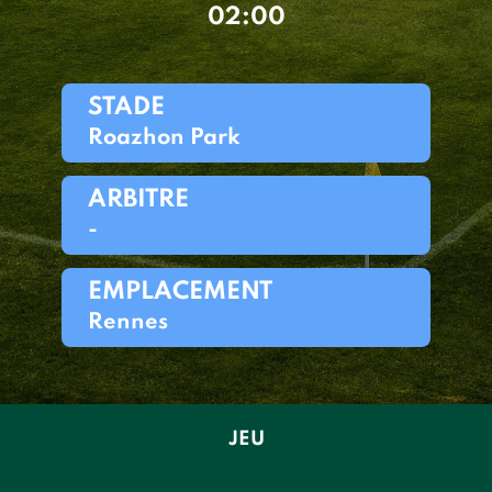
02:00
STADE
Roazhon Park
ARBITRE
-
EMPLACEMENT
Rennes
JEU