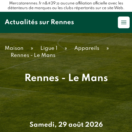
Mercatorennes.fr n&#39;a aucune affiliation officielle avec les
détenteurs de marques ou les clubs répertoriés sur ce site Web.
Actualités sur Rennes
Op
Maison
»
Ligue 1
»
Appareils
»
Rennes - Le Mans
Rennes - Le Mans
Samedi, 29 août 2026