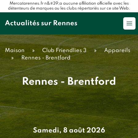
Mercatorennes.fr n&#39;a aucune affiliation officielle avec les
détenteurs de marques ou les clubs répertoriés sur ce site Web.
Actualités sur Rennes
Op
Maison
»
Club Friendlies 3
»
Appareils
»
Rennes - Brentford
Rennes - Brentford
Samedi, 8 août 2026