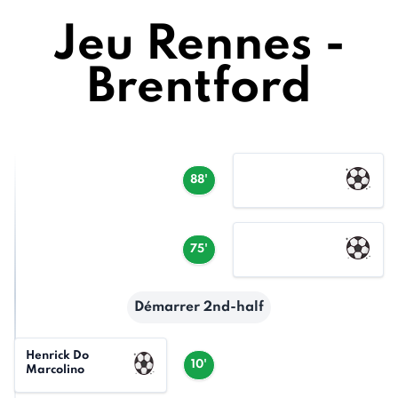
Jeu Rennes -
Brentford
88'
75'
Démarrer 2nd-half
Henrick Do
10'
Marcolino